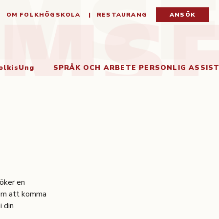
OM FOLKHÖGSKOLA
RESTAURANG
ANSÖK
olkisUng
SPRÅK OCH ARBETE PERSONLIG ASSIS
söker en
nom att komma
i din