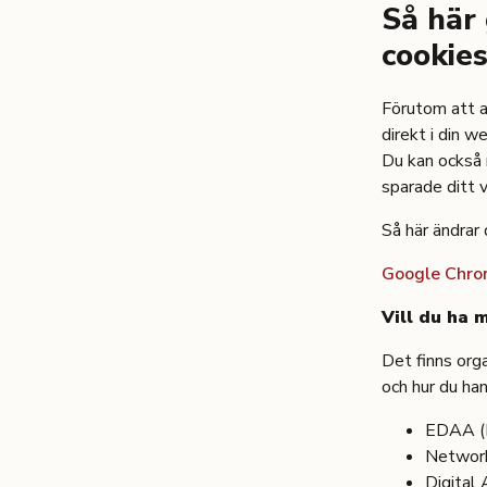
Så här 
cookie
Förutom att a
direkt i din w
Du kan också 
sparade ditt 
Så här ändrar 
Google Chr
Vill du ha 
Det finns orga
och hur du ha
EDAA (
Network
Digital 