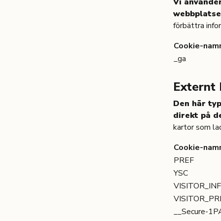
Vi använder
webbplatse
förbättra inf
Cookie-nam
_ga
Externt 
Den här typ
direkt på d
kartor som la
Cookie-nam
PREF
YSC
VISITOR_IN
VISITOR_P
__Secure-1P