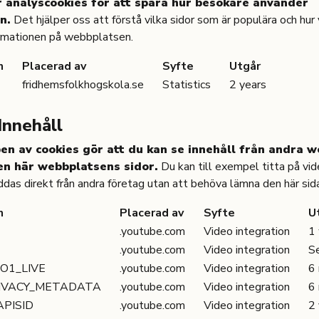
 analyscookies för att spåra hur besökare använder
n.
Det hjälper oss att förstå vilka sidor som är populära och hur 
ormationen på webbplatsen.
n
Placerad av
Syfte
Utgår
fridhemsfolkhogskola.se
Statistics
2 years
Innehåll
en av cookies gör att du kan se innehåll från andra 
en här webbplatsens sidor.
Du kan till exempel titta på vid
ddas direkt från andra företag utan att behöva lämna den här sid
n
Placerad av
Syfte
U
.youtube.com
Video integration
1
.youtube.com
Video integration
S
FO1_LIVE
.youtube.com
Video integration
6
RIVACY_METADATA
.youtube.com
Video integration
6
APISID
.youtube.com
Video integration
2 