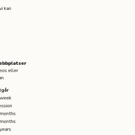
vi kan
webbplatser
eos eller
an.
tgår
 week
ession
 months
 months
years