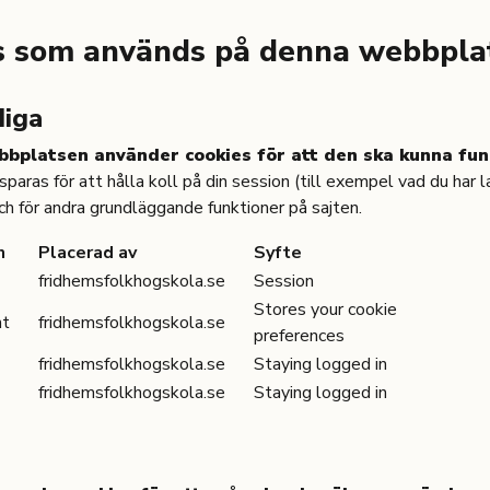
s som används på denna webbpla
iga
bbplatsen använder cookies för att den ska kunna fu
paras för att hålla koll på din session (till exempel vad du har lag
ch för andra grundläggande funktioner på sajten.
n
Placerad av
Syfte
fridhemsfolkhogskola.se
Session
Stores your cookie
nt
fridhemsfolkhogskola.se
preferences
fridhemsfolkhogskola.se
Staying logged in
fridhemsfolkhogskola.se
Staying logged in