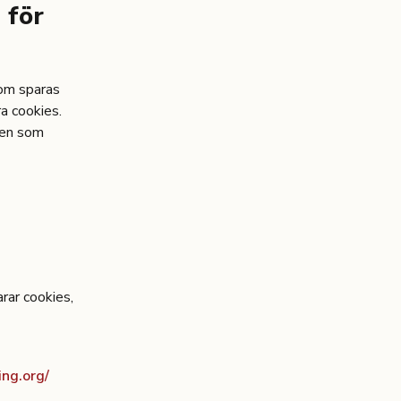
 för
som sparas
ra cookies.
den som
arar cookies,
ing.org/