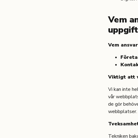
Vem an
uppgif
Vem ansvar
Företa
Kontak
Viktigt att
Vi kan inte he
vår webbplats
de gör behöve
webbplatser.
Tveksamhete
Tekniken bakom