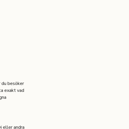
är du besöker
eta exakt vad
egna
i eller andra