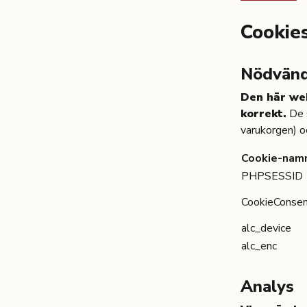
Cookie
Nödvänd
Den här we
korrekt.
De s
varukorgen) o
Cookie-nam
PHPSESSID
CookieConse
alc_device
alc_enc
Analys