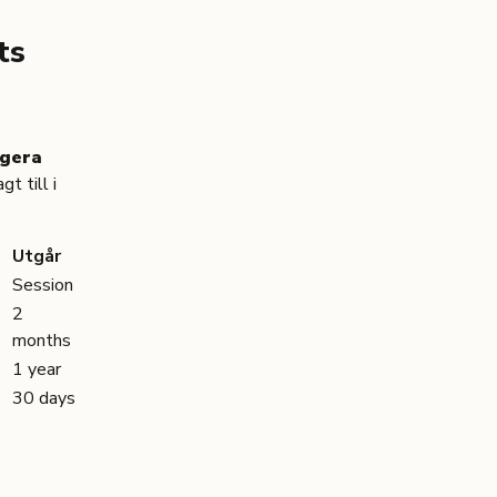
ts
ngera
t till i
Utgår
Session
2
months
1 year
30 days