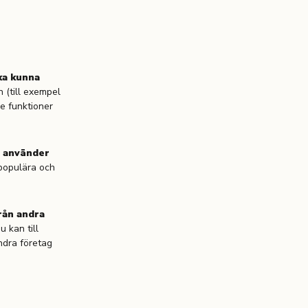
ka kunna
n (till exempel
de funktioner
e använder
 populära och
rån andra
 kan till
andra företag