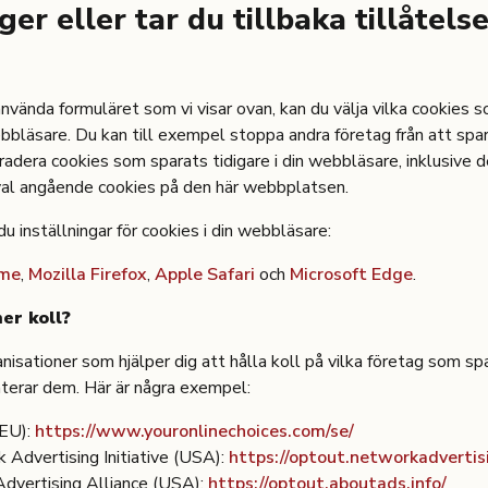
ger eller tar du tillbaka tillåtelse
s
nvända formuläret som vi visar ovan, kan du välja vilka cookies 
ebbläsare. Du kan till exempel stoppa andra företag från att spa
radera cookies som sparats tidigare i din webbläsare, inklusive 
val angående cookies på den här webbplatsen.
du inställningar för cookies i din webbläsare:
ome
,
Mozilla Firefox
,
Apple Safari
och
Microsoft Edge
.
mer koll?
nisationer som hjälper dig att hålla koll på vilka företag som sp
nterar dem. Här är några exempel:
EU):
https://www.youronlinechoices.com/se/
 Advertising Initiative (USA):
https://optout.networkadvertis
Advertising Alliance (USA):
https://optout.aboutads.info/