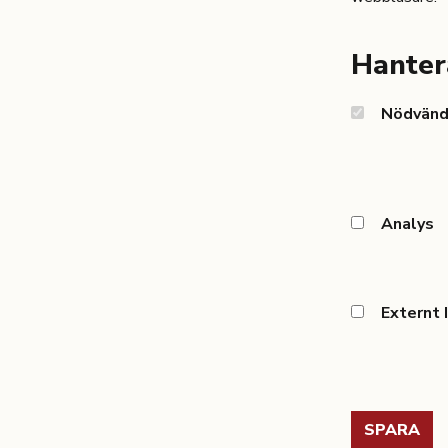
Hanter
Nödvänd
Nödvändiga
Analys
Analys
Externt 
Externt
Innehåll