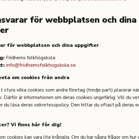
svarar för webbplatsen och dina
ter
ar för webbplatsen och dina uppgifter
g:
Fridhems folkhögskola
t:
info@fridhemsfolkhogskola.se
 veta om cookies från andra
lt styra vilka cookies som andra företag (tredje part) placerar n
. Därför är informationen om deras cookies ungefärlig. Vill du v
r du läsa deras sekretesspolicy. Den hittar du oftast på deras 
r? Vi finns här för dig!
 cookies kan vara lite krånglig. Om du har några frågor om hur v