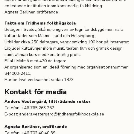
en ledande institution inom konstnärlig folkbildning.
Agneta Berliner, ordförande
Fakta om Fridhems folkhögskola
Belägen i Svalöv, Skåne, omgiven av lugn landsbygd men nära
kulturstäder som Malmö, Lund och Helsingborg.
Utbildar cirka 250 deltagare, varav omkring 190 bor på internatet.
Erbjuder kulturlinjer inom musik, teater, film och grafisk design,
samt allmän kurs med konstnärlig profil.
Filial i Malmö med 470 deltagare.
Är organiserad som en ideell förening med organisationsnummer
844000-2411.
Har bedrivit verksamhet sedan 1873.
Kontakt för media
Anders Vestergård, tillträdande rektor
Telefon: +46 765 263 257
E-post: anders.vestergard@fridhemsfolkhogskola.se
Agneta Berliner, ordförande
Telefon: +46 702 40 40 39