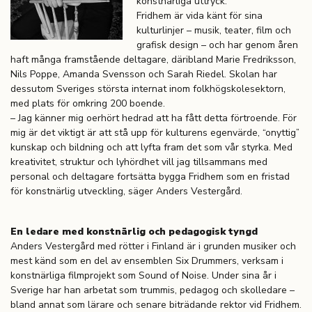
konstnärliga uttryck.
Fridhem är vida känt för sina
kulturlinjer – musik, teater, film och
grafisk design – och har genom åren
haft många framstående deltagare, däribland Marie Fredriksson,
Nils Poppe, Amanda Svensson och Sarah Riedel. Skolan har
dessutom Sveriges största internat inom folkhögskolesektorn,
med plats för omkring 200 boende.
– Jag känner mig oerhört hedrad att ha fått detta förtroende. För
mig är det viktigt är att stå upp för kulturens egenvärde, “onyttig”
kunskap och bildning och att lyfta fram det som vår styrka. Med
kreativitet, struktur och lyhördhet vill jag tillsammans med
personal och deltagare fortsätta bygga Fridhem som en fristad
för konstnärlig utveckling, säger Anders Vestergård.
En ledare med konstnärlig och pedagogisk tyngd
Anders Vestergård med rötter i Finland är i grunden musiker och
mest känd som en del av ensemblen Six Drummers, verksam i
konstnärliga filmprojekt som Sound of Noise. Under sina år i
Sverige har han arbetat som trummis, pedagog och skolledare –
bland annat som lärare och senare biträdande rektor vid Fridhem.