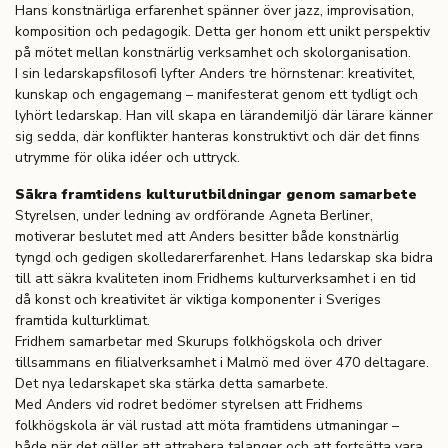
Hans konstnärliga erfarenhet spänner över jazz, improvisation,
komposition och pedagogik. Detta ger honom ett unikt perspektiv
på mötet mellan konstnärlig verksamhet och skolorganisation.
I sin ledarskapsfilosofi lyfter Anders tre hörnstenar: kreativitet,
kunskap och engagemang – manifesterat genom ett tydligt och
lyhört ledarskap. Han vill skapa en lärandemiljö där lärare känner
sig sedda, där konflikter hanteras konstruktivt och där det finns
utrymme för olika idéer och uttryck.
Säkra framtidens kulturutbildningar genom samarbete
Styrelsen, under ledning av ordförande Agneta Berliner,
motiverar beslutet med att Anders besitter både konstnärlig
tyngd och gedigen skolledarerfarenhet. Hans ledarskap ska bidra
till att säkra kvaliteten inom Fridhems kulturverksamhet i en tid
då konst och kreativitet är viktiga komponenter i Sveriges
framtida kulturklimat.
Fridhem samarbetar med Skurups folkhögskola och driver
tillsammans en filialverksamhet i Malmö med över 470 deltagare.
Det nya ledarskapet ska stärka detta samarbete.
Med Anders vid rodret bedömer styrelsen att Fridhems
folkhögskola är väl rustad att möta framtidens utmaningar –
både när det gäller att attrahera talanger och att fortsätta vara