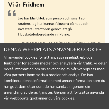
Vi är Fridhem
Jag har blivit klok som person och smart som
student; jag har kunnat fokusera på nuet och
investera i framtiden genom att gå
Högskoleförberedande inriktning.
MOHAMMAD BILAL | HÖGSKOLEFÖRBEREDANDE
DENNA WEBBPLATS ANVÄNDER COOKIES
Vi använder cookies för att anpassa innehåll, erbjuda
funktioner för sociala medier och analysera vår trafik. Vi delar
också information om din användning av vår webbplats med
våra
partners inom sociala medier och analys. De kan
kombinera denna information med annan information som du
har gett dem eller som de har samlat in genom din
användning av deras tjänster. Genom att fortsätta använda
info@fridhemsfolkhogskola.se
FRIDHEMS FOLKHÖGSKOLA
vår webbplats godkänner du våra cookies.
Rönnebergsvägen 10
Box 123 268 22 Svalöv