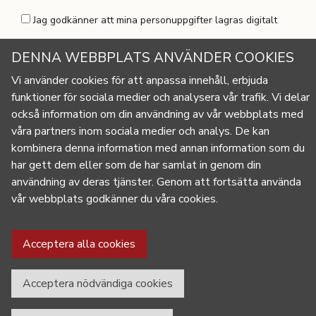
Jag godkänner att mina personuppgifter lagras digitalt
DENNA WEBBPLATS ANVÄNDER COOKIES
Vi använder cookies för att anpassa innehåll, erbjuda
funktioner för sociala medier och analysera vår trafik. Vi delar
också information om din användning av vår webbplats med
våra
partners inom sociala medier och analys. De kan
kombinera denna information med annan information som du
info@fridhemsfolkhogskola.se
har gett dem eller som de har samlat in genom din
FRIDHEMS FOLKHÖGSKOLA
användning av deras tjänster. Genom att fortsätta använda
Rönnebergsvägen 10
vår webbplats godkänner du våra cookies.
Box 123 268 22 Svalöv
Tel:
0418-44 60 00
HITTA HIT
Cookie Policy
Acceptera alla cookies
Acceptera nödvändiga cookies