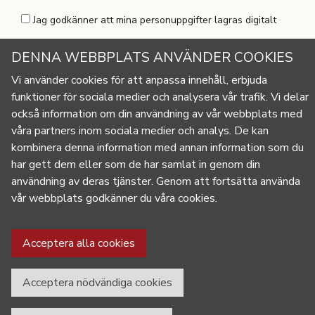
Jag godkänner att mina personuppgifter lagras digitalt
DENNA WEBBPLATS ANVÄNDER COOKIES
Vi använder cookies för att anpassa innehåll, erbjuda
funktioner för sociala medier och analysera vår trafik. Vi delar
också information om din användning av vår webbplats med
våra
partners inom sociala medier och analys. De kan
kombinera denna information med annan information som du
info@fridhemsfolkhogskola.se
har gett dem eller som de har samlat in genom din
FRIDHEMS FOLKHÖGSKOLA
användning av deras tjänster. Genom att fortsätta använda
Rönnebergsvägen 10
vår webbplats godkänner du våra cookies.
Box 123 268 22 Svalöv
Tel:
0418-44 60 00
HITTA HIT
Cookie Policy
Acceptera alla cookies
Acceptera nödvändiga cookies